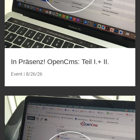
In Präsenz! OpenCms: Teil I.+ II.
Event
|
8/26/26