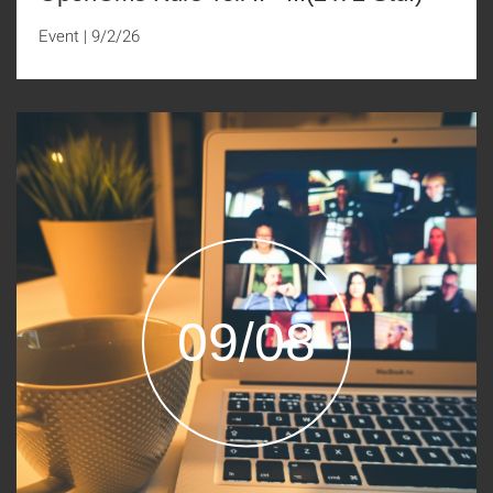
Event
|
9/2/26
09/08