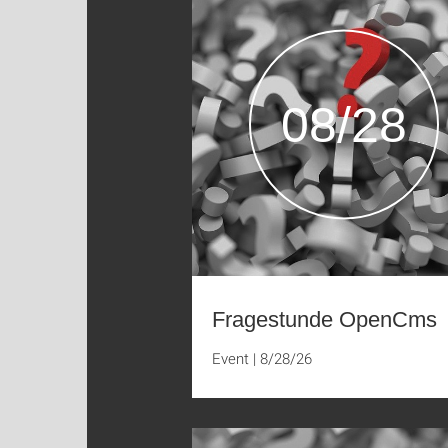
08/28
Fragestunde OpenCms
Event
|
8/28/26