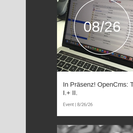
08/26
In Präsenz! OpenCms: T
I.+ II.
Event
|
8/26/26