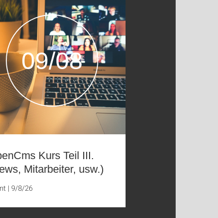
09/08
enCms Kurs Teil III.
ews, Mitarbeiter, usw.)
nt
|
9/8/26