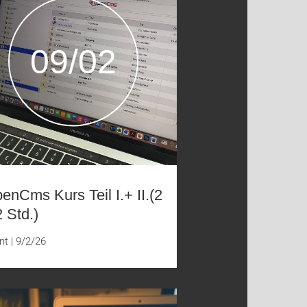
09/02
enCms Kurs Teil I.+ II.(2
2 Std.)
nt
|
9/2/26