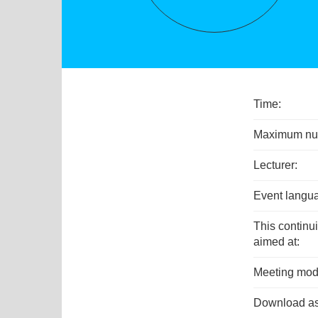
Time:
Maximum numb
Lecturer:
Event langu
This continu
aimed at:
Meeting mod
Download as