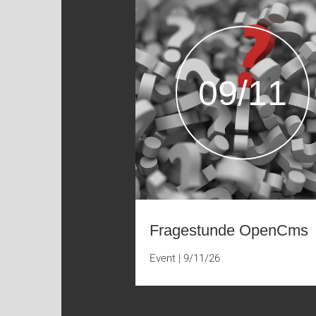
09/11
Fragestunde OpenCms
Event
|
9/11/26