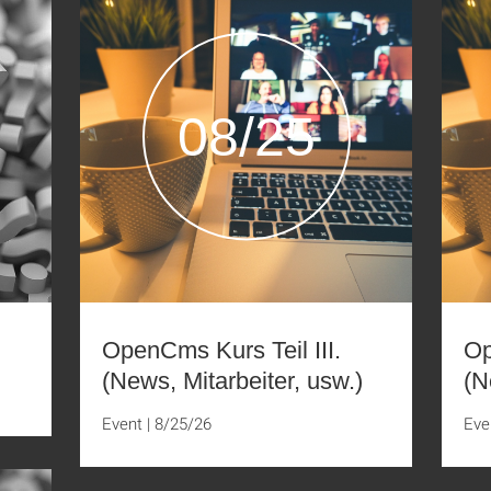
08/25
OpenCms Kurs Teil III.
Op
(News, Mitarbeiter, usw.)
(N
Event
|
8/25/26
Eve