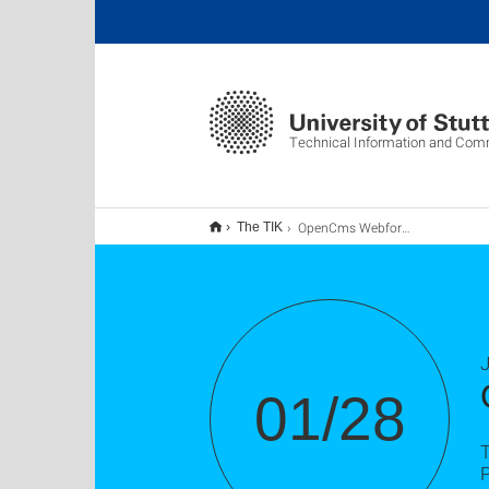
Technical Information and Com
OpenCms Webformulare erstellen
The TIK
J
01/28
T