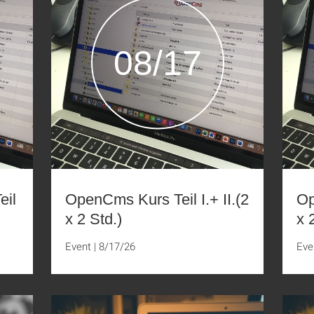
08/17
eil
OpenCms Kurs Teil I.+ II.(2
Op
x 2 Std.)
x 
Event
|
8/17/26
Eve