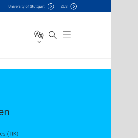
Uni
versity of Stuttgart
IZUS
en
es (TIK)