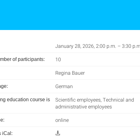
January 28, 2026, 2:00 p.m. – 3:30 p.m
10
er of participants:
Regina Bauer
German
age:
Scientific employees, Technical and
ing education course is
administrative employees
online
e:
 iCal: