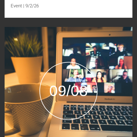
Event
|
9/2/26
09/08