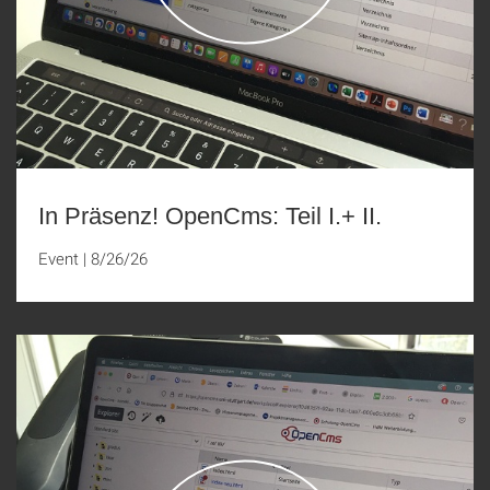
In Präsenz! OpenCms: Teil I.+ II.
Event
|
8/26/26