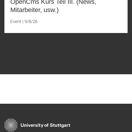
OpenCms Kurs Teil III. (News,
Mitarbeiter, usw.)
Event
|
9/8/26