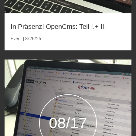
In Präsenz! OpenCms: Teil I.+ II.
Event
|
8/26/26
08/17