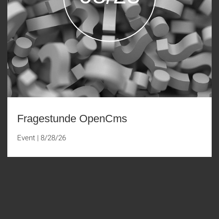
Fragestunde OpenCms
Event
|
8/28/26