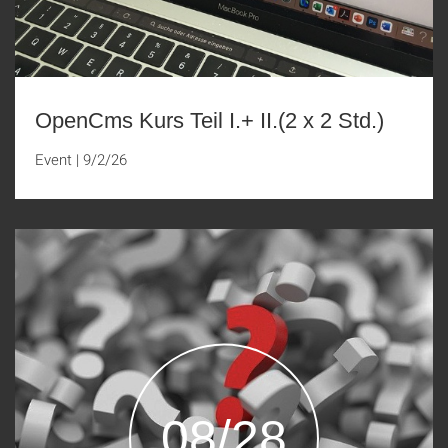
OpenCms Kurs Teil I.+ II.(2 x 2 Std.)
Event
|
9/2/26
08/28