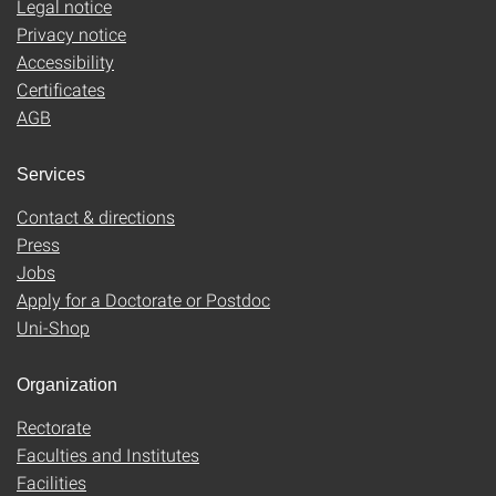
Legal notice
Privacy notice
Accessibility
Certificates
AGB
Services
Contact & directions
Press
Jobs
Apply for a Doctorate or Postdoc
Uni-Shop
Organization
Rectorate
Faculties and Institutes
Facilities