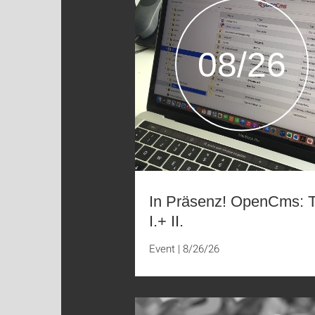
08/26
In Präsenz! OpenCms: T
I.+ II.
Event
|
8/26/26