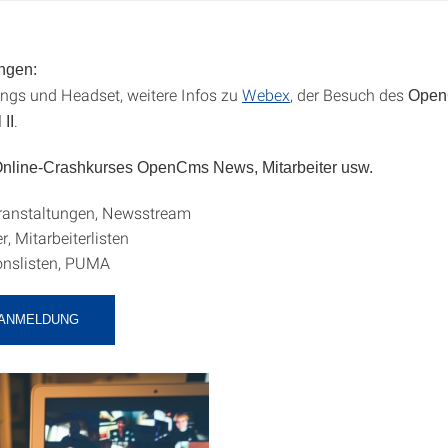
ngen:
gs und Headset, weitere Infos zu
Webex
, der Besuch des
Open
.
 II
 Online-Crashkurses OpenCms News, Mitarbeiter usw.
ranstaltungen, Newsstream
r, Mitarbeiterlisten
onslisten, PUMA
-ANMELDUNG