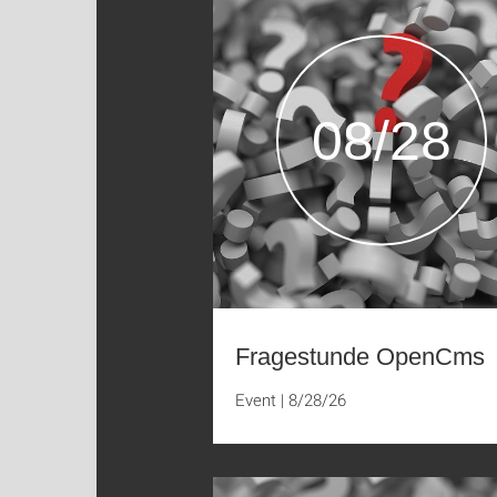
08/28
Fragestunde OpenCms
Event
|
8/28/26