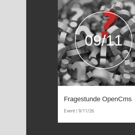
09/11
Fragestunde OpenCms
Event
|
9/11/26