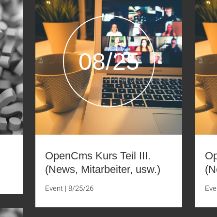
08/25
OpenCms Kurs Teil III.
Op
(News, Mitarbeiter, usw.)
(N
Event
|
8/25/26
Eve