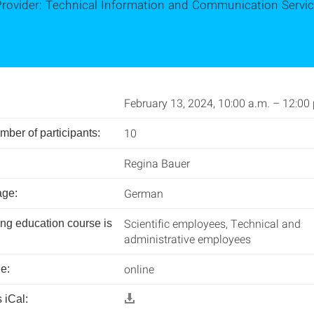
Provider: Technical Information and Communication Servic
February 13, 2024, 10:00 a.m. – 12:00
10
er of participants:
Regina Bauer
German
age:
Scientific employees, Technical and
ing education course is
administrative employees
online
e:
 iCal: