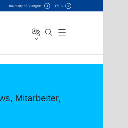
Uni
versity of Stuttgart
IZUS
s, Mitarbeiter,