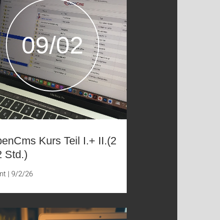
09/02
enCms Kurs Teil I.+ II.(2
2 Std.)
nt
|
9/2/26