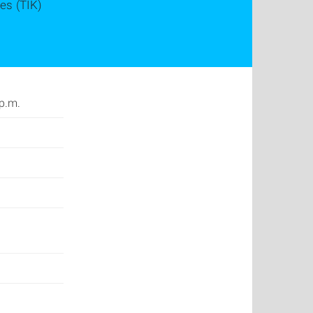
es (TIK)
 p.m.