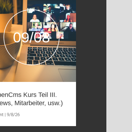
09/08
enCms Kurs Teil III.
ews, Mitarbeiter, usw.)
nt
|
9/8/26