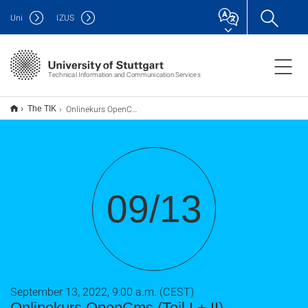
Uni
IZUS
Technical Information and Communication Services
Onlinekurs OpenCms (Teil I + II)
The TIK
09/13
September 13, 2022, 9:00 a.m. (CEST)
Onlinekurs OpenCms (Teil I + II)