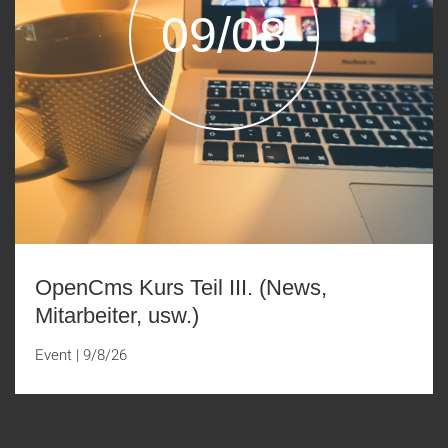
09/08
OpenCms Kurs Teil III. (News,
Mitarbeiter, usw.)
Event
|
9/8/26