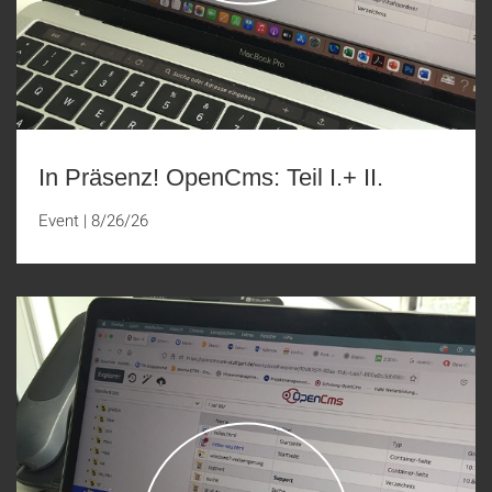
In Präsenz! OpenCms: Teil I.+ II.
Event
|
8/26/26