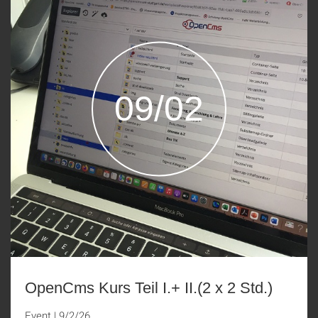
09/02
OpenCms Kurs Teil I.+ II.(2 x 2 Std.)
Event
|
9/2/26