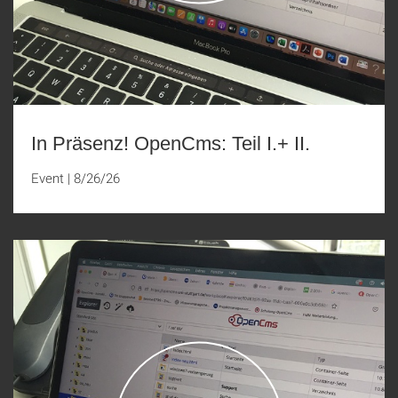
In Präsenz! OpenCms: Teil I.+ II.
Event
|
8/26/26