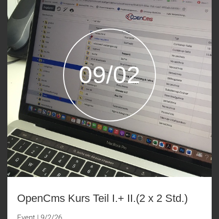
09/02
OpenCms Kurs Teil I.+ II.(2 x 2 Std.)
Event
|
9/2/26