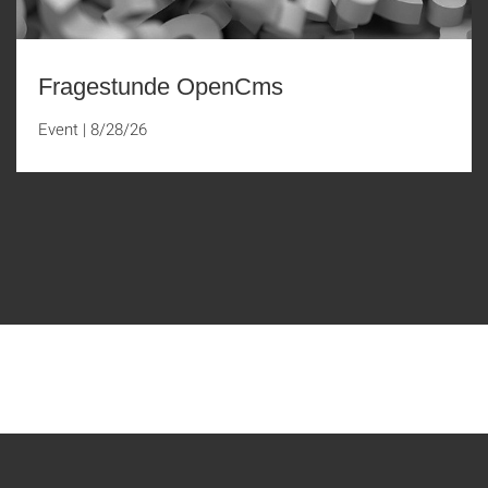
Fragestunde OpenCms
Event
|
8/28/26