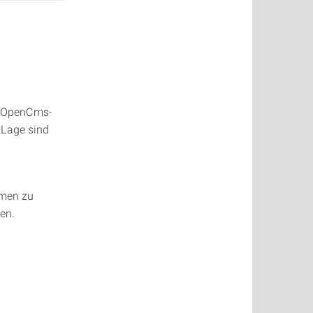
es OpenCms-
 Lage sind
emen zu
en.