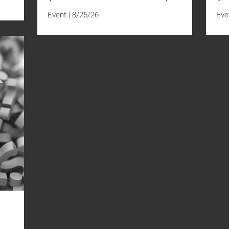
Event
|
8/25/26
Eve