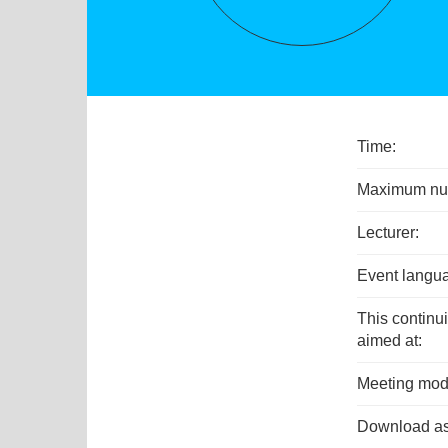
Time:
Maximum numb
Lecturer:
Event langu
This continu
aimed at:
Meeting mod
Download as