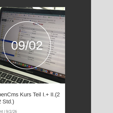
09/02
enCms Kurs Teil I.+ II.(2
2 Std.)
nt
|
9/2/26