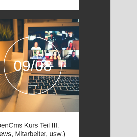
09/08
enCms Kurs Teil III.
ews, Mitarbeiter, usw.)