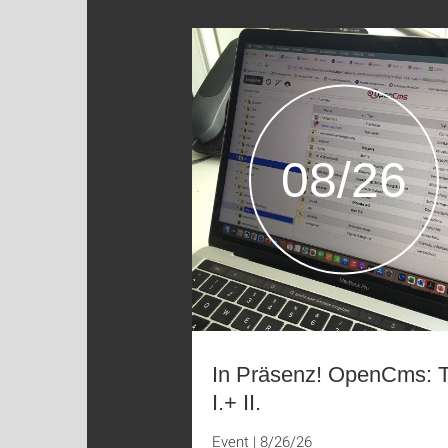
08/26
In Präsenz! OpenCms: T
I.+ II.
Event
|
8/26/26