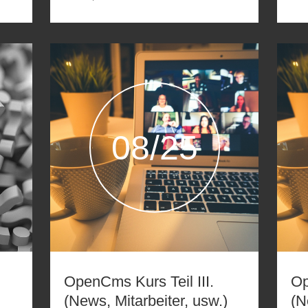
08/25
OpenCms Kurs Teil III.
Op
(News, Mitarbeiter, usw.)
(N