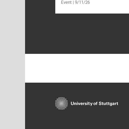
Event
|
9/11/26