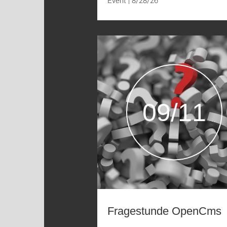
Event
|
8/28/26
09/11
Fragestunde OpenCms