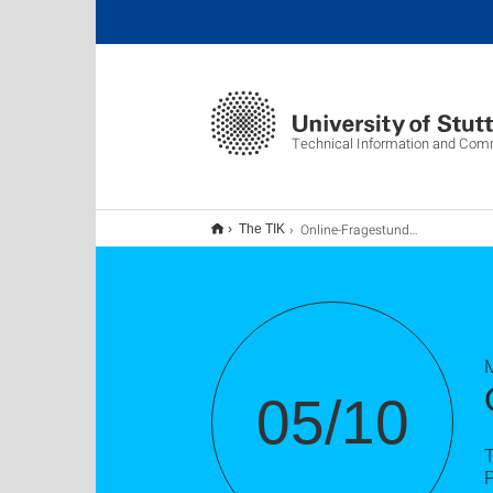
Technical Information and Com
Online-Fragestunde OpenCms
The TIK
M
05/10
T