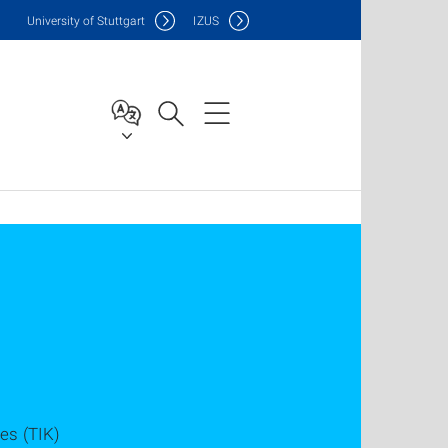
Uni
versity of Stuttgart
IZUS
es (TIK)