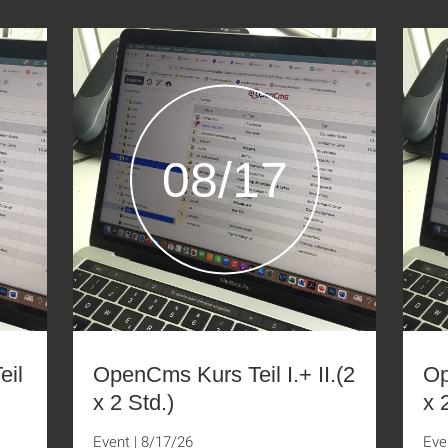
08/17
eil
OpenCms Kurs Teil I.+ II.(2
Op
x 2 Std.)
x 
Event
|
8/17/26
Eve