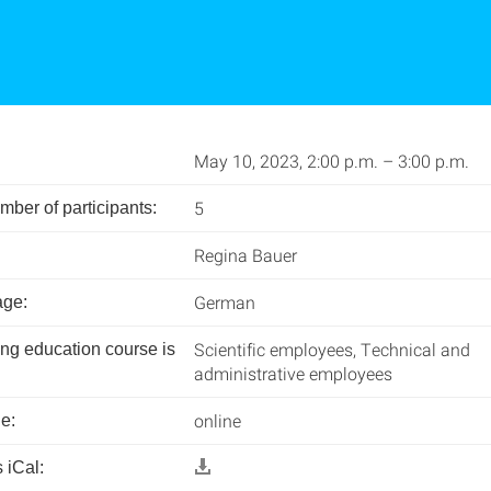
May 10, 2023, 2:00 p.m. – 3:00 p.m.
5
er of participants:
Regina Bauer
German
age:
Scientific employees, Technical and
ing education course is
administrative employees
online
e:
 iCal: