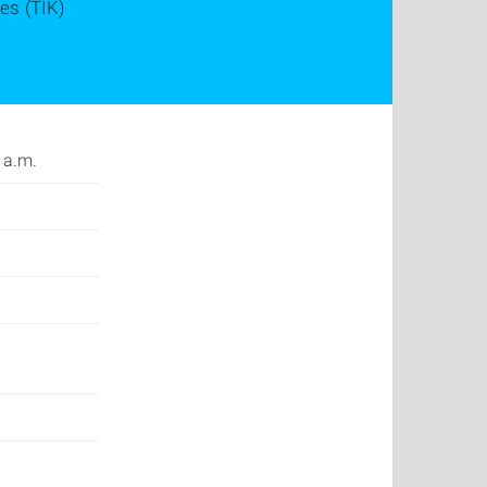
es (TIK)
 a.m.