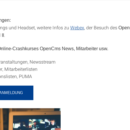
ngen:
gs und Headset, weitere Infos zu
Webex
, der Besuch des
Open
.
 II
 Online-Crashkurses OpenCms News, Mitarbeiter usw.
ranstaltungen, Newsstream
r, Mitarbeiterlisten
onslisten, PUMA
-ANMELDUNG