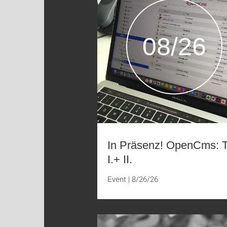
08/26
In Präsenz! OpenCms: T
I.+ II.
Event
|
8/26/26