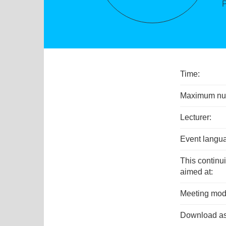
Time:
Maximum numb
Lecturer:
Event langu
This continu
aimed at:
Meeting mod
Download as