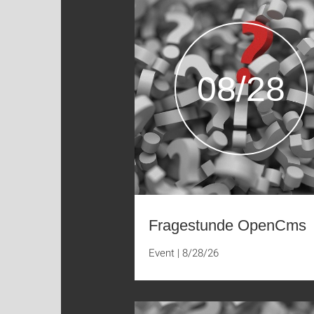
08/28
Fragestunde OpenCms
Event
|
8/28/26