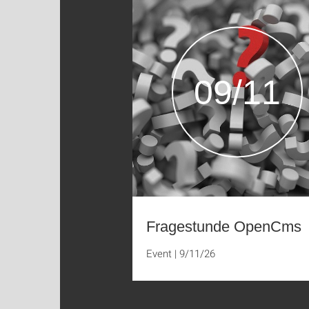
09/11
Fragestunde OpenCms
Event
|
9/11/26