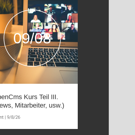
09/08
enCms Kurs Teil III.
ews, Mitarbeiter, usw.)
nt
|
9/8/26