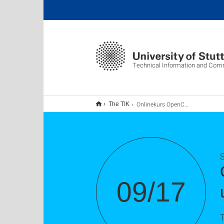
Technical Information and Com
Onlinekurs OpenCms Teil 3 (News, Mitarbeiter, usw. )
The TIK
S
09/17
T