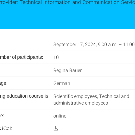
Provider: Technical Information and Communication Servic
September 17, 2024, 9:00 a.m. – 11:00
10
er of participants:
Regina Bauer
German
age:
Scientific employees, Technical and
ing education course is
administrative employees
online
e:
 iCal: