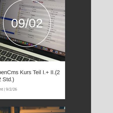
09/02
enCms Kurs Teil I.+ II.(2
2 Std.)
nt
|
9/2/26