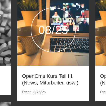
08/25
OpenCms Kurs Teil III.
Op
(News, Mitarbeiter, usw.)
(N
Event
|
8/25/26
Eve