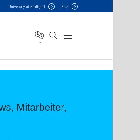
Uni
versity of Stuttgart
IZUS
s, Mitarbeiter,