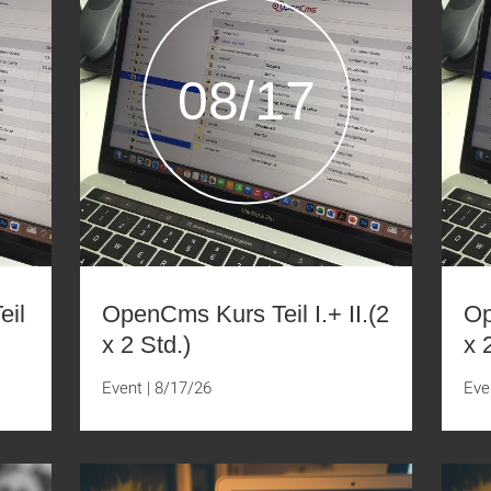
08/17
eil
OpenCms Kurs Teil I.+ II.(2
Op
x 2 Std.)
x 
Event
|
8/17/26
Eve