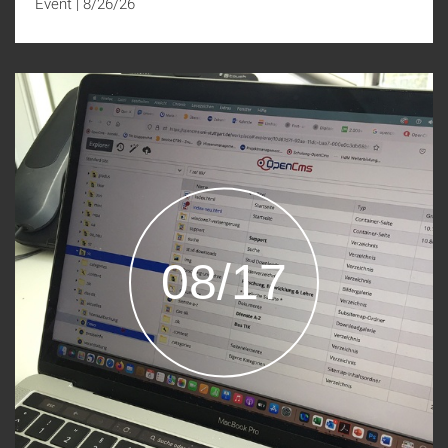
Event
|
8/26/26
08/17