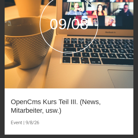
09/08
OpenCms Kurs Teil III. (News,
Mitarbeiter, usw.)
Event
|
9/8/26