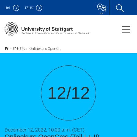
Uni
IZUS
Technical Information and Communication Services
Onlinekurs OpenCms (Teil I + II)
The TIK
12/12
December 12, 2022, 10:00 a.m. (CET)
Onlinekurs OpenCms (Teil I + II)