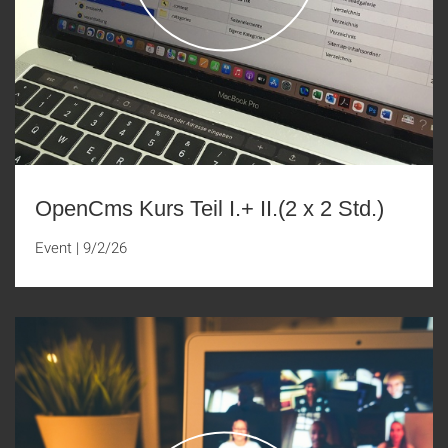
OpenCms Kurs Teil I.+ II.(2 x 2 Std.)
Event
|
9/2/26