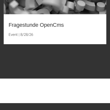
Fragestunde OpenCms
Event
|
8/28/26