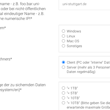
ame - z.B. foo.bar.uni-
- oder bei nicht-öffentlichen
al eindeutiger Name - z.B.
ine numerische IP!*
tem*
Windows
Linux
Mac OS
Sonstiges
chners*
Client (PC oder "interne" Da
Server (mehr als 3 Personen
Daten regelmäßig)
 der zu sichernden Daten
"< 1TB"
lesystem/en)*
"< 5TB"
"< 10TB"
"> 10TB" (Bitte geben Sie di
erwartende maximale Größe