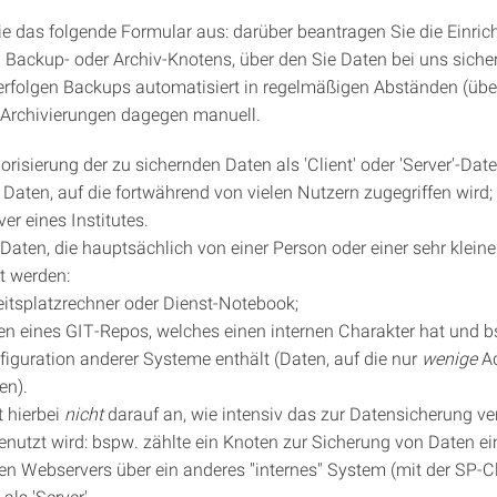
Sie das folgende Formular aus: darüber beantragen Sie die Einric
Backup- oder Archiv-Knotens, über den Sie Daten bei uns siche
 erfolgen Backups automatisiert in regelmäßigen Abständen (übe
, Archivierungen dagegen manuell.
orisierung der zu sichernden Daten als 'Client' oder 'Server'-Date
: Daten, auf die fortwährend von vielen Nutzern zugegriffen wird;
ver eines Institutes.
: Daten, die hauptsächlich von einer Person oder einer sehr klei
t werden:
eitsplatzrechner oder Dienst-Notebook;
en eines GIT-Repos, welches einen internen Charakter hat und b
figuration anderer Systeme enthält (Daten, auf die nur
wenige
Ad
en).
 hierbei
nicht
darauf an, wie intensiv das zur Datensicherung v
nutzt wird: bspw. zählte ein Knoten zur Sicherung von Daten ei
hen Webservers über ein anderes "internes" System (mit der SP-Cl
als 'Server'.