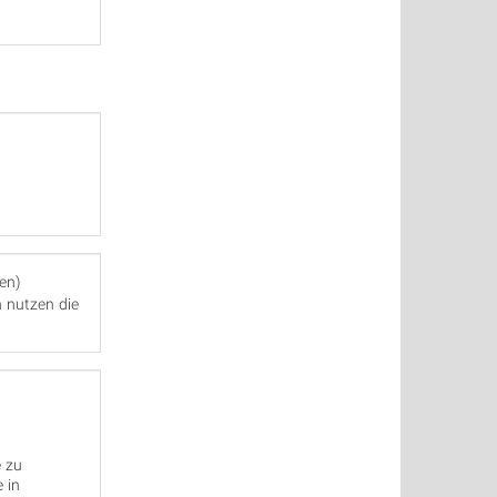
ten)
 nutzen die
e zu
 in