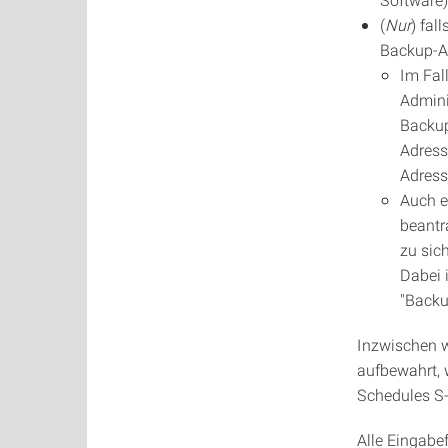
(
Nur
) fal
Backup-Ad
Im Fal
Admini
Backup
Adress
Adress
Auch e
beantr
zu sich
Dabei 
"Backu
Inzwischen w
aufbewahrt, 
Schedules S
Alle Eingabef