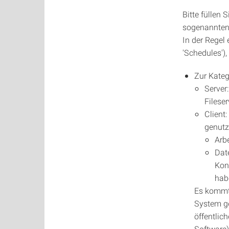
Bitte füllen 
sogenannten 
In der Regel
'Schedules')
Zur Kateg
Server
Fileser
Client
genutz
Arb
Dat
Kon
hab
Es kommt
System ge
öffentlic
Software) 