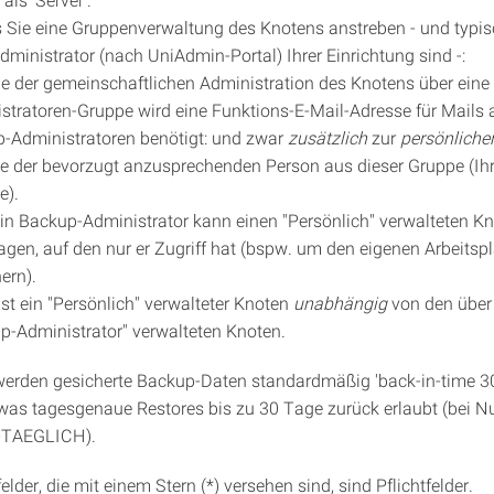
ls Sie eine Gruppenverwaltung des Knotens anstreben - und typi
ministrator (nach UniAdmin-Portal) Ihrer Einrichtung sind -:
le der gemeinschaftlichen Administration des Knotens über eine
stratoren-Gruppe wird eine Funktions-E-Mail-Adresse für Mails a
-Administratoren benötigt: und zwar
zusätzlich
zur
persönliche
e der bevorzugt anzusprechenden Person aus dieser Gruppe (Ihr
e).
in Backup-Administrator kann einen "Persönlich" verwalteten K
agen, auf den nur er Zugriff hat (bspw. um den eigenen Arbeitsp
ern).
ist ein "Persönlich" verwalteter Knoten
unabhängig
von den über 
p-Administrator" verwalteten Knoten.
erden gesicherte Backup-Daten standardmäßig 'back-in-time 3
was tagesgenaue Restores bis zu 30 Tage zurück erlaubt (bei N
-TAEGLICH).
elder, die mit einem Stern (*) versehen sind, sind Pflichtfelder.