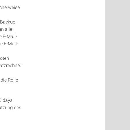
scherweise
 Backup-
n alle
n
E-Mail-
e E-Mail-
noten
latzrechner
die Rolle
0 days'
utzung des