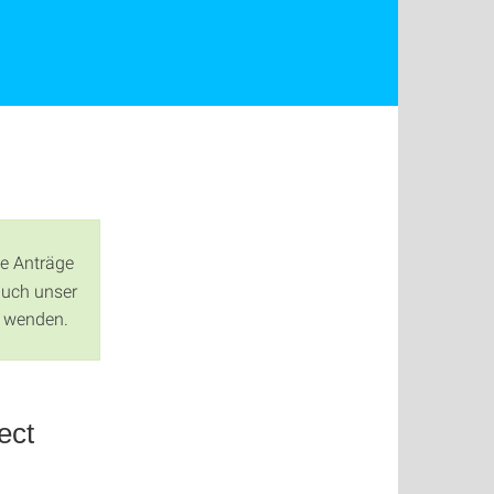
le Anträge
auch unser
wenden.
ect