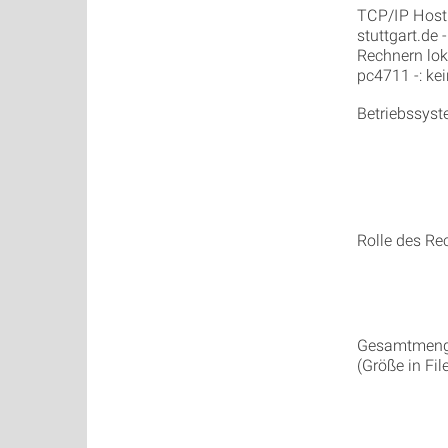
TCP/IP Hostn
stuttgart.de 
Rechnern lok
pc4711 -: ke
Betriebssys
Rolle des Re
Gesamtmenge
(Größe in Fi