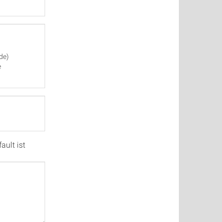
de)
e
ault ist