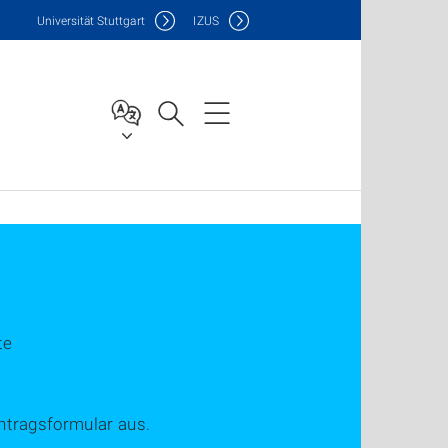
Uni
versität Stuttgart
IZUS
te
Antragsformular aus.