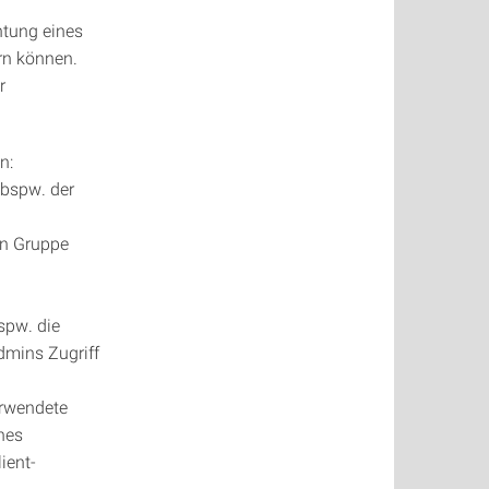
htung eines
rn können.
r
n:
 bspw. der
nen Gruppe
spw. die
mins Zugriff
erwendete
nes
ient-