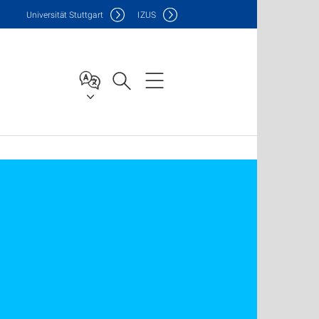
Uni
versität Stuttgart
IZUS