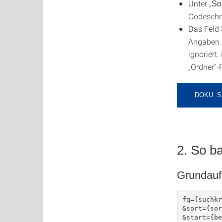
Unter „
So
Codeschn
Das Feld
Angaben 
ignoriert
„Ordner“-
DOKU: 
2. So b
Grundau
fq={suchkr
&sort={sor
&start={be