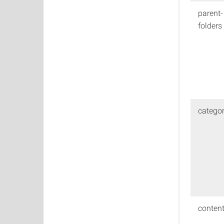
parent-
folders
catego
conten