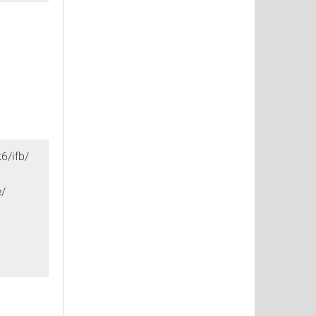
6/ifb/
/