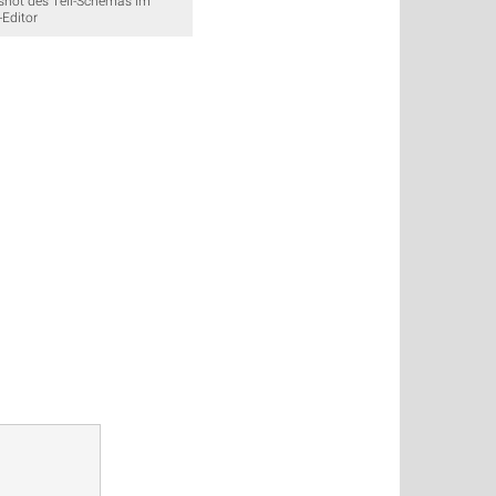
shot des Teil-Schemas im
-Editor