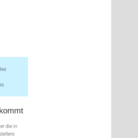
les
us.
orkommt
er die in
tellers