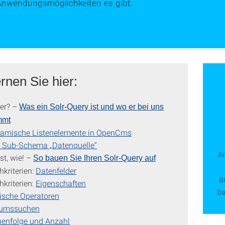
Anwendungsmöglichkeiten es gibt.
rnen Sie hier:
er? –
Was ein
Solr
-Query ist und wo er bei uns
mmt
amische Listenelemente in OpenCms
 Sub-Schema „Datenquelle“
An
t, wie! –
So bauen Sie Ihren
Solr
-Query auf
hkriterien:
Datenfelder
B
hkriterien:
Eigenschaften
Da
ische Operatoren
umssuchen
henfolge und Anzahl