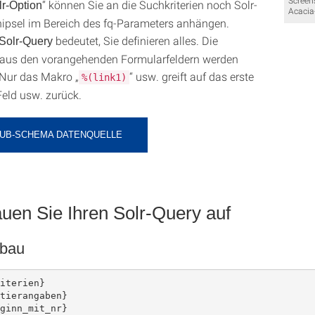
Screen
“ können Sie an die Suchkriterien noch Solr-
lr
-Option
Acacia
ipsel im Bereich des fq-Parameters anhängen.
bedeutet, Sie definieren alles. Die
Solr
-Query
aus den vorangehenden Formularfeldern werden
. Nur das Makro „
“ usw. greift auf das erste
%(link1)
Feld usw. zurück.
SUB-SCHEMA DATENQUELLE
auen Sie Ihren Solr-Query auf
fbau
iterien}

tierangaben}

ginn_mit_nr}
