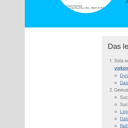
Das le
Sola w
vorko
Dyn
Das
Gewuss
Suc
Suc
Log
Dat
Rei