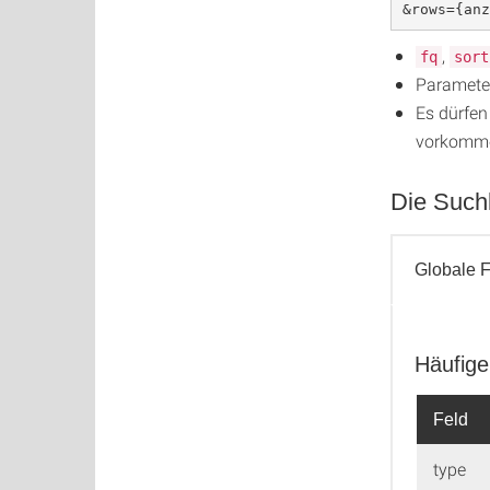
&rows={anz
,
fq
sort
Parameter
Es dürfe
vorkomm
Die Suchk
Globale F
Häufige
Global
Feld
type