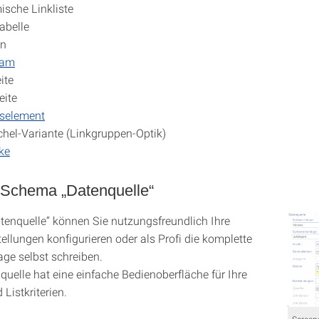
sche Linkliste
abelle
ln
eam
ite
eite
tselement
chel-Variante (Linkgruppen-Optik)
ke
Schema „Datenquelle“
atenquelle“ können Sie nutzungsfreundlich Ihre
ellungen konfigurieren oder als Profi die komplette
ge selbst schreiben.
quelle hat eine einfache Bedienoberfläche für Ihre
Listkriterien.