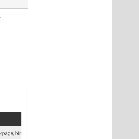
.
h
rpage, binary