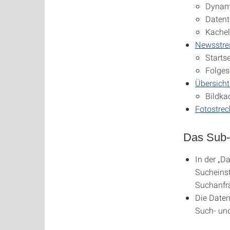
Dynami
Datent
Kache
Newsstr
Startse
Folges
Übersich
Bildka
Fotostrec
Das Sub-
In der „D
Sucheinst
Suchanfra
Die Daten
Such- und 