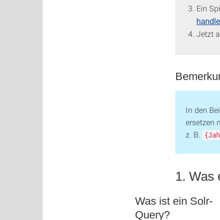
Ein Sp
handle
Jetzt 
Bemerkun
In den Be
ersetzen 
z. B.
{Jah
1. Was 
Was ist ein Solr-
Query?